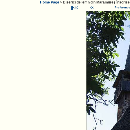
Home Page
>
Biserici de lemn din Maramureş înscris
||<<
<<
Preferenc