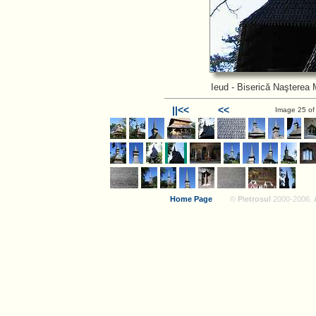
Ieud - Biserică Naşterea 
||<<
<<
Image 25 of
Home Page
©
Pietrosul
2000-2006.